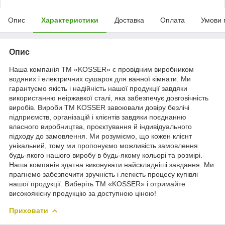
Опис
Характеристики
Доставка
Оплата
Умови 
Опис
Наша компанія ТМ «KOSSER» є провідним виробником
водяних і електричних сушарок для ванної кімнати. Ми
гарантуємо якість і надійність нашої продукції завдяки
використанню неіржавкої сталі, яка забезпечує довговічність
виробів. Вироби ТМ KOSSER завоювали довіру безлічі
підприємств, організацій і клієнтів завдяки поєднанню
власного виробництва, проєктування й індивідуального
підходу до замовлення. Ми розуміємо, що кожен клієнт
унікальний, тому ми пропонуємо можливість замовлення
будь-якого нашого виробу в будь-якому кольорі та розмірі.
Наша компанія здатна виконувати найскладніші завдання. Ми
прагнемо забезпечити зручність і легкість процесу купівлі
нашої продукції. Виберіть ТМ «KOSSER» і отримайте
високоякісну продукцію за доступною ціною!
Приховати