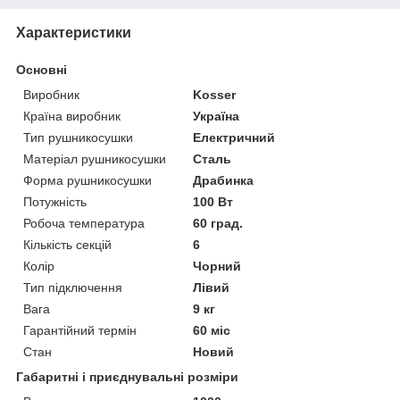
Характеристики
Основні
Виробник
Kosser
Країна виробник
Україна
Тип рушникосушки
Електричний
Матеріал рушникосушки
Сталь
Форма рушникосушки
Драбинка
Потужність
100 Вт
Робоча температура
60 град.
Кількість секцій
6
Колір
Чорний
Тип підключення
Лівий
Вага
9 кг
Гарантійний термін
60 міс
Стан
Новий
Габаритні і приєднувальні розміри