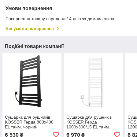
Умови повернення
Повернення товару впродовж 14 днів за домовленістю
Всі умови повернення
Подібні товари компанії
Сушарка для рушників
Сушарка для рушників
Суша
KOSSER Герда 800х400
KOSSER Герда
KOS
EL тайм. чорний
1000х300/15 EL тайм.
1200
білий
чор
6 530
6 970
8 8
₴
₴