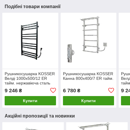
Подібні товари компанії
Рушникосушарка KOSSER
Рушникосушарка KOSSER
Руш
Велді 1000х500/12 ЕR
Канна 800х400/7 ЕR тайм.
Велд
тайм. нержавіюча сталь
тайм
(чорний)
(чор
9 246
6 780
9 2
₴
₴
Купити
Купити
Акційні пропозиції та новинки