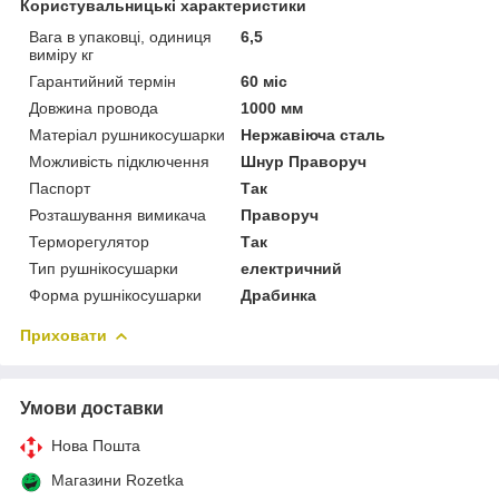
Користувальницькі характеристики
Вага в упаковці, одиниця
6,5
виміру кг
Гарантийний термін
60 міс
Довжина провода
1000 мм
Матеріал рушникосушарки
Нержавіюча сталь
Можливість підключення
Шнур Праворуч
Паспорт
Так
Розташування вимикача
Праворуч
Терморегулятор
Так
Тип рушнікосушарки
електричний
Форма рушнікосушарки
Драбинка
Приховати
Умови доставки
Нова Пошта
Магазини Rozetka