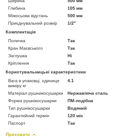
Ширина
500 мм
Глибина
105 мм
Міжосьова відстань
500 мм
Приєднувальний розмір
1/2"
Комплектація
Поличка
Так
Кран Маєвського
Так
Заглушка
Ні
Кріплення
Так
Користувальницькі характеристики
Вага в упаковці, одиниця
4.1
виміру кг
Матеріал рушникосушарки
Нержавіюча сталь
Форма рушнікосушарки
ПМ-подібна
Тип рушнікосушарки
Водяний
Гарантийний термін
120 міс
Паспорт
Так
Приховати