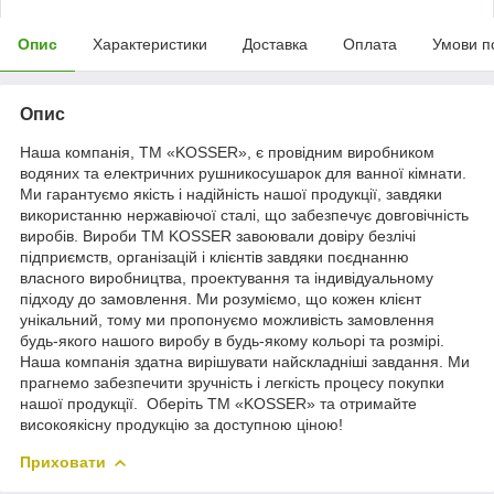
Опис
Характеристики
Доставка
Оплата
Умови п
Опис
Наша компанія, ТМ «KOSSER», є провідним виробником
водяних та електричних рушникосушарок для ванної кімнати.
Ми гарантуємо якість і надійність нашої продукції, завдяки
використанню нержавіючої сталі, що забезпечує довговічність
виробів. Вироби ТМ KOSSER завоювали довіру безлічі
підприємств, організацій і клієнтів завдяки поєднанню
власного виробництва, проектування та індивідуальному
підходу до замовлення. Ми розуміємо, що кожен клієнт
унікальний, тому ми пропонуємо можливість замовлення
будь-якого нашого виробу в будь-якому кольорі та розмірі.
Наша компанія здатна вирішувати найскладніші завдання. Ми
прагнемо забезпечити зручність і легкість процесу покупки
нашої продукції. Оберіть ТМ «KOSSER» та отримайте
високоякісну продукцію за доступною ціною!
Приховати