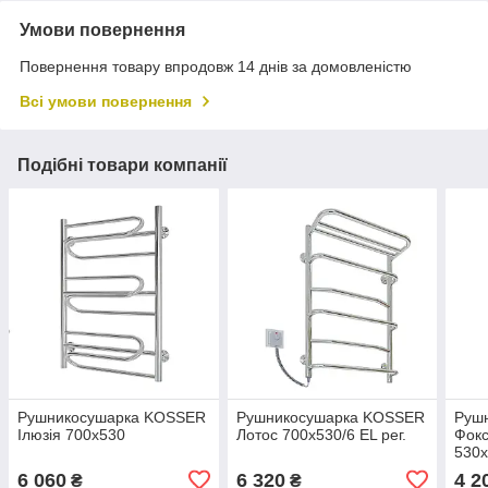
Умови повернення
Повернення товару впродовж 14 днів за домовленістю
Всі умови повернення
Подібні товари компанії
Рушникосушарка KOSSER
Рушникосушарка KOSSER
Руш
Ілюзія 700х530
Лотос 700х530/6 ЕL рег.
Фокс
530
6 060
6 320
4 2
₴
₴