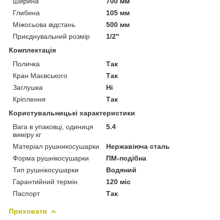
Ширина
700 мм
Глибина
105 мм
Міжосьова відстань
500 мм
Приєднувальний розмір
1/2"
Комплектація
Поличка
Так
Кран Маєвського
Так
Заглушка
Ні
Кріплення
Так
Користувальницькі характеристики
Вага в упаковці, одиниця
5.4
виміру кг
Матеріал рушникосушарки
Нержавіюча сталь
Форма рушнікосушарки
ПМ-подібна
Тип рушнікосушарки
Водяний
Гарантийний термін
120 міс
Паспорт
Так
Приховати