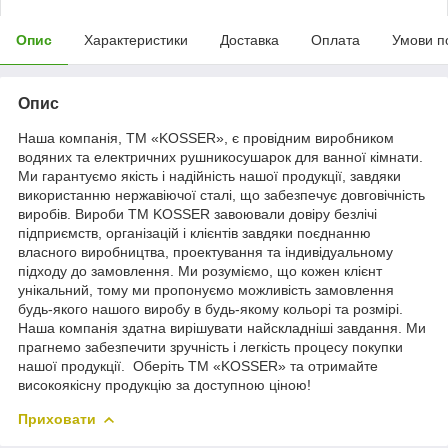
Опис
Характеристики
Доставка
Оплата
Умови п
Опис
Наша компанія, ТМ «KOSSER», є провідним виробником
водяних та електричних рушникосушарок для ванної кімнати.
Ми гарантуємо якість і надійність нашої продукції, завдяки
використанню нержавіючої сталі, що забезпечує довговічність
виробів. Вироби ТМ KOSSER завоювали довіру безлічі
підприємств, організацій і клієнтів завдяки поєднанню
власного виробництва, проектування та індивідуальному
підходу до замовлення. Ми розуміємо, що кожен клієнт
унікальний, тому ми пропонуємо можливість замовлення
будь-якого нашого виробу в будь-якому кольорі та розмірі.
Наша компанія здатна вирішувати найскладніші завдання. Ми
прагнемо забезпечити зручність і легкість процесу покупки
нашої продукції. Оберіть ТМ «KOSSER» та отримайте
високоякісну продукцію за доступною ціною!
Приховати