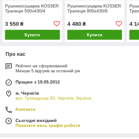
Рушникосушарка KOSSER
Рушникосушарка KOSSER
Руш
Трапеція 500х430/4
Трапеція 800х430/6
Трап
3 550
4 480
4 1
₴
₴
Купити
Купити
Про нас
Рейтинг не сформований
Менше 5 відгуків за останній рік
Працює з 19.05.2012
м. Чернігів
вул. Громадська 60, Чернігів, Україна
Контакти
Сьогодні вихідний
Показати весь графік роботи