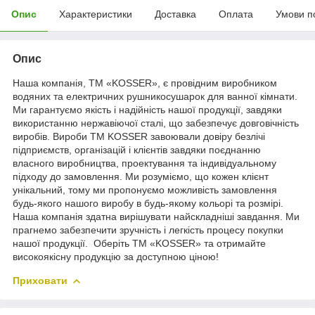
Опис
Характеристики
Доставка
Оплата
Умови п
Опис
Наша компанія, ТМ «KOSSER», є провідним виробником
водяних та електричних рушникосушарок для ванної кімнати.
Ми гарантуємо якість і надійність нашої продукції, завдяки
використанню нержавіючої сталі, що забезпечує довговічність
виробів. Вироби ТМ KOSSER завоювали довіру безлічі
підприємств, організацій і клієнтів завдяки поєднанню
власного виробництва, проектування та індивідуальному
підходу до замовлення. Ми розуміємо, що кожен клієнт
унікальний, тому ми пропонуємо можливість замовлення
будь-якого нашого виробу в будь-якому кольорі та розмірі.
Наша компанія здатна вирішувати найскладніші завдання. Ми
прагнемо забезпечити зручність і легкість процесу покупки
нашої продукції. Оберіть ТМ «KOSSER» та отримайте
високоякісну продукцію за доступною ціною!
Приховати