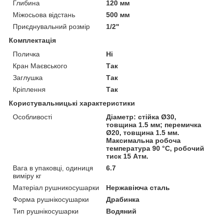
Глибина
120 мм
Міжосьова відстань
500 мм
Приєднувальний розмір
1/2"
Комплектація
Поличка
Ні
Кран Маєвського
Так
Заглушка
Так
Кріплення
Так
Користувальницькі характеристики
Особливості
Діаметр: стійка Ø30,
товщина 1.5 мм; перемичка
Ø20, товщина 1.5 мм.
Максимальна робоча
температура 90 °C, робочий
тиск 15 Атм.
Вага в упаковці, одиниця
6.7
виміру кг
Матеріал рушникосушарки
Нержавіюча сталь
Форма рушнікосушарки
Драбинка
Тип рушнікосушарки
Водяний