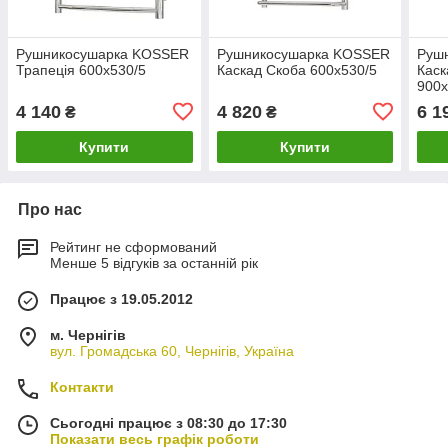
Рушникосушарка KOSSER
Рушникосушарка KOSSER
Руш
Трапеція 600х530/5
Каскад Скоба 600х530/5
Каск
900х
4 140
4 820
6 1
₴
₴
Купити
Купити
Про нас
Рейтинг не сформований
Менше 5 відгуків за останній рік
Працює з 19.05.2012
м. Чернігів
вул. Громадська 60, Чернігів, Україна
Контакти
Сьогодні працює з 08:30 до 17:30
Показати весь графік роботи